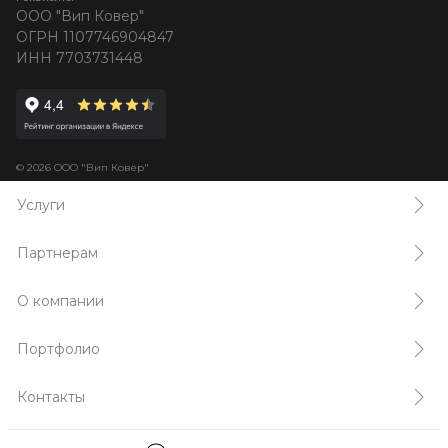
ООО "Вип Ковер"
ОГРН 1107746904847
ИНН 7703731448
© 2026 ООО "Вип Ковер"
Услуги
Партнерам
О компании
Портфолио
Контакты