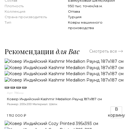
Состав
Бамбуковый шёлк/Акрил
Плотность
950 тыс. точек/кв.м.
Коллекция
Оттава
Страна производитель
Турция
Тип
Ковры машинного
производства
Рекомендации
для Вас
Смотреть все
Арт. 786нш
Ковер Индийский Kashmir Medallion Раунд 187x187 см
Размер: 200x200
Материал: Шёлк
В
корзину
1 192 000 ₽