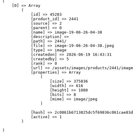
(

    [0] => Array

        (

            [id] => 45283

            [product_id] => 2441

            [source] => 2

            [parent] => 0

            [name] => image-19-06-26-04-38

            [description] => 

            [path] => 2441/

            [file] => image-19-06-26-04-38.jpeg

            [type] => image

            [createdon] => 2026-06-19 16:43:31

            [createdby] => 5

            [rank] => 0

            [url] => /assets/images/products/2441/image
            [properties] => Array

                (

                    [size] => 375836

                    [width] => 616

                    [height] => 1080

                    [bits] => 8

                    [mime] => image/jpeg

                )

            [hash] => 2c0861b6713825dc5f69836c061cae83d
            [active] => 1

        )
