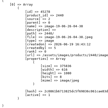
(

    [0] => Array

        (

            [id] => 45278

            [product_id] => 2440

            [source] => 2

            [parent] => 0

            [name] => image-19-06-26-04-38

            [description] => 

            [path] => 2440/

            [file] => image-19-06-26-04-38.jpeg

            [type] => image

            [createdon] => 2026-06-19 16:43:12

            [createdby] => 5

            [rank] => 0

            [url] => /assets/images/products/2440/image
            [properties] => Array

                (

                    [size] => 375836

                    [width] => 616

                    [height] => 1080

                    [bits] => 8

                    [mime] => image/jpeg

                )

            [hash] => 2c0861b6713825dc5f69836c061cae83d
            [active] => 1

        )
