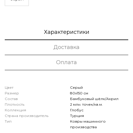
Характеристики
Доставка
Оплата
Цвет
Серый
Размер
80x150 см
Состав
Бамбуковый шёлк/Акрил
Плотность
2 млн. точек/кв.м.
Коллекция
Глобус
Страна производитель
Турция
Тип
Ковры машинного
производства