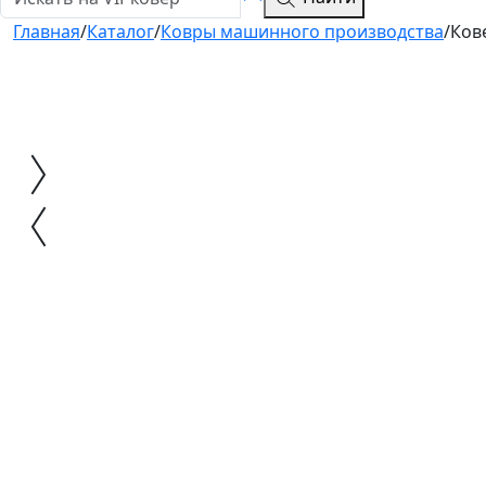
Главная
/
Каталог
/
Ковры машинного производства
/
Ков