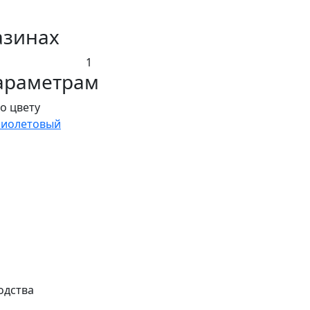
азинах
1
араметрам
о цвету
иолетовый
одства