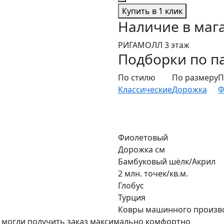
Купить в 1 клик
Наличие в маг
РИГАМОЛЛ 3 этаж
Подборки по п
По стилю
По размеру
П
Классические
Дорожка
Ф
Фиолетовый
Дорожка см
Бамбуковый шёлк/Акрил
2 млн. точек/кв.м.
Глобус
Турция
Ковры машинного произв
 могли получить заказ максимально комфортно