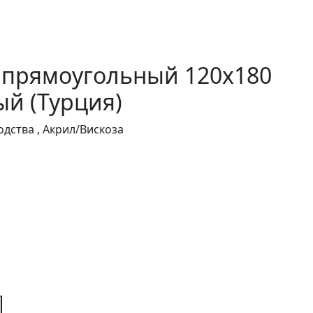
с прямоугольный 120x180
й (Турция)
дства , Акрил/Вискоза