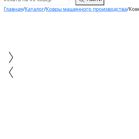
Главная
/
Каталог
/
Ковры машинного производства
/
Ков