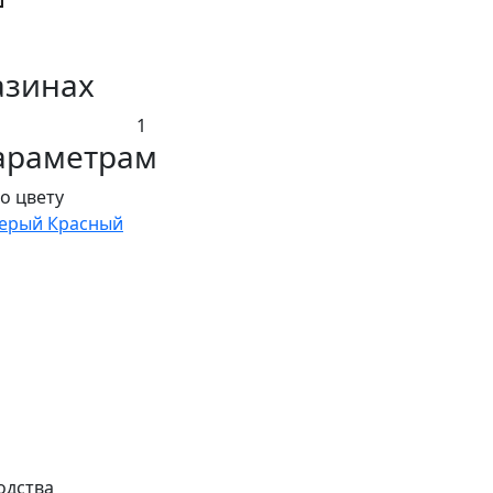
азинах
1
араметрам
о цвету
ерый
Красный
одства