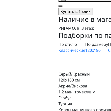
Купить в 1 клик
Наличие в маг
РИГАМОЛЛ 3 этаж
Подборки по п
По стилю
По размеру
П
Классические
120x180
С
Серый/Красный
120x180 см
Акрил/Вискоза
1.2 млн. точек/кв.м.
Глобус
Турция
Ковры машинного произв