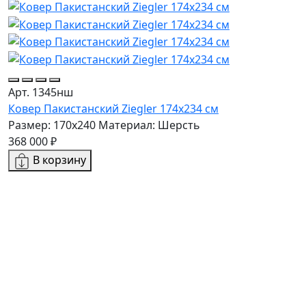
Арт. 1345нш
А
Ковер Пакистанский Ziegler 174x234 см
К
Размер: 170x240
Материал: Шерсть
Р
368 000 ₽
6
В корзину