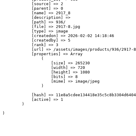
            [source] => 2

            [parent] => 0

            [name] => 2917_8

            [description] => 

            [path] => 936/

            [file] => 2917-8.jpg

            [type] => image

            [createdon] => 2026-02-02 14:18:46

            [createdby] => 5

            [rank] => 3

            [url] => /assets/images/products/936/2917-8
            [properties] => Array

                (

                    [size] => 265230

                    [width] => 720

                    [height] => 1080

                    [bits] => 8

                    [mime] => image/jpeg

                )

            [hash] => 11e8a5cdee134418e35c5c8b3304d6404
            [active] => 1

        )
