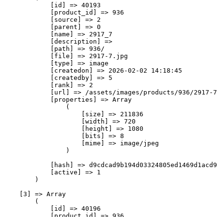
            [id] => 40193

            [product_id] => 936

            [source] => 2

            [parent] => 0

            [name] => 2917_7

            [description] => 

            [path] => 936/

            [file] => 2917-7.jpg

            [type] => image

            [createdon] => 2026-02-02 14:18:45

            [createdby] => 5

            [rank] => 2

            [url] => /assets/images/products/936/2917-7
            [properties] => Array

                (

                    [size] => 211836

                    [width] => 720

                    [height] => 1080

                    [bits] => 8

                    [mime] => image/jpeg

                )

            [hash] => d9cdcad9b194d03324805ed1469d1acd9
            [active] => 1

        )

    [3] => Array

        (

            [id] => 40196

            [product_id] => 936
