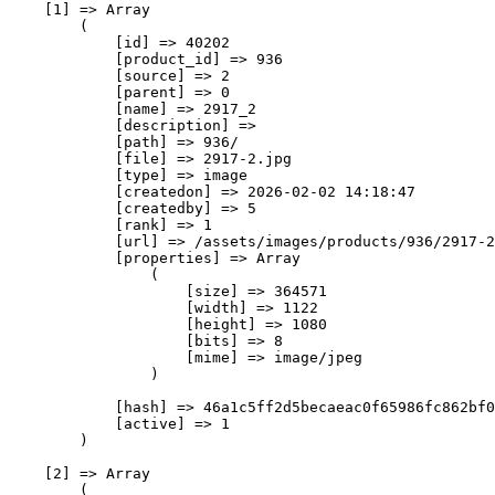
    [1] => Array

        (

            [id] => 40202

            [product_id] => 936

            [source] => 2

            [parent] => 0

            [name] => 2917_2

            [description] => 

            [path] => 936/

            [file] => 2917-2.jpg

            [type] => image

            [createdon] => 2026-02-02 14:18:47

            [createdby] => 5

            [rank] => 1

            [url] => /assets/images/products/936/2917-2
            [properties] => Array

                (

                    [size] => 364571

                    [width] => 1122

                    [height] => 1080

                    [bits] => 8

                    [mime] => image/jpeg

                )

            [hash] => 46a1c5ff2d5becaeac0f65986fc862bf0
            [active] => 1

        )

    [2] => Array

        (
