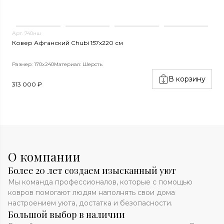
Арт. 740нш
А
Ковер Афганский Chubi 157x220 см
К
Размер: 170x240
Материал: Шерсть
Р
В корзину
313 000 ₽
1
О компании
Более 20 лет создаем изысканный уют
Мы команда профессионалов, которые с помощью
ковров помогают людям наполнять свои дома
настроением уюта, достатка и безопасности.
Большой выбор в наличии