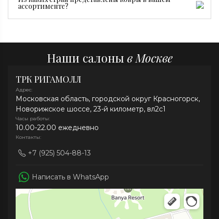
турбощетки и средств без хлора. При необходимости
ассортименте?
рекомендуем профессиональную химчистку.
В нашей коллекции представлены ковры из Ирана,
Индии, Афганистана, Непала и Китая.
Наши салоны
в Москве
ТРК РИГАМОЛЛ
Адрес:
Московская область, городской округ Красногорск,
Новорижское шоссе, 23-й километр, вл2с1
Часы работы:
10.00-22.00 ежедневно
Контакты:
+7 (925) 504-88-13
Написать в WhatsApp