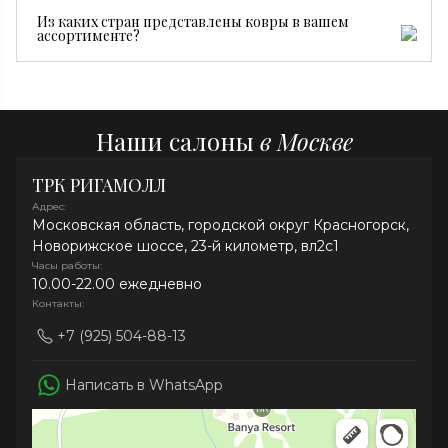
ковры производятся серийно и стоят дешевле.
Достаточно регулярной сухой чистки, пылесоса без
Из каких стран представлены ковры в вашем
турбощетки и средств без хлора. При необходимости
ассортименте?
рекомендуем профессиональную химчистку.
В нашей коллекции представлены ковры из Ирана,
Индии, Афганистана, Непала и Китая.
Наши салоны
в Москве
ТРК РИГАМОЛЛ
Адрес:
Московская область, городской округ Красногорск,
Новорижское шоссе, 23-й километр, вл2с1
Часы работы:
10.00-22.00 ежедневно
Контакты:
+7 (925) 504-88-13
Написать в WhatsApp