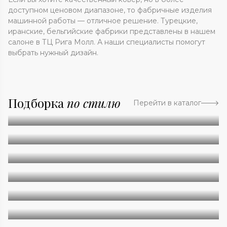
доступном ценовом диапазоне, то фабричные изделия
машинной работы — отличное решение. Турецкие,
иранские, бельгийские фабрики представлены в нашем
салоне в ТЦ Рига Молл. А наши специалисты помогут
выбрать нужный дизайн.
Подборка
по стилю
Перейти в каталог
Абстракция
Однотонные
Геометрия
Классические
Современные
Дизайнерские