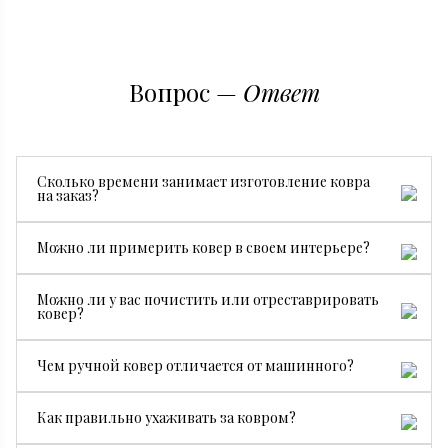
Вопрос —
Ответ
Сколько времени занимает изготовление ковра
на заказ?
Все зависит от размера, сложности рисунка и страны
Можно ли примерить ковер в своем интерьере?
производства. В среднем изготовление занимает от 3
месяцев.
Да, конечно. Мы бесплатно привезем ковер на
Можно ли у вас почистить или отреставрировать
примерку, чтобы вы могли посмотреть, как он будет
ковер?
смотреться именно у вас.
Да. У нас есть собственный специалист по чистке и
Чем ручной ковер отличается от машинного?
реставрации ковров.
Ручной ковер создается мастерами вручную, поэтому
Как правильно ухаживать за ковром?
он долговечнее, ценнее и уникален. Машинные