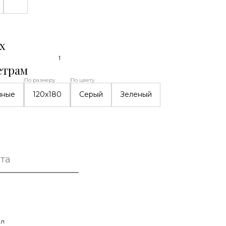
х
1
етрам
По размеру
По цвету
нные
120x180
Серый
Зеленый
та
ил