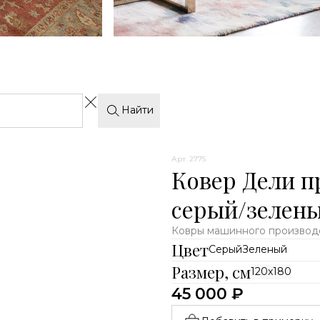
Современные
Найти
Арт. 2775
Ковер Дели п
серый/зелены
Ковры машинного производс
Цвет
Серый
Зеленый
Размер, см
120x180
45 000 ₽