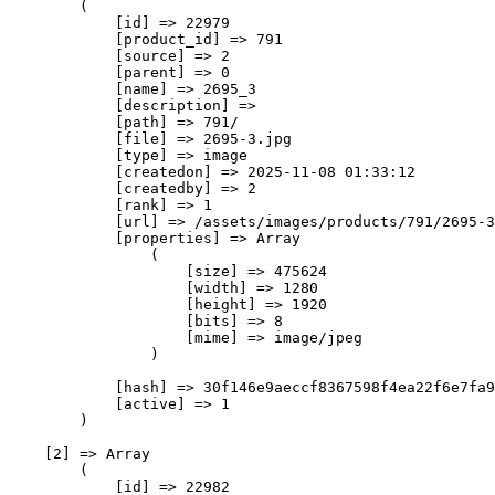
        (

            [id] => 22979

            [product_id] => 791

            [source] => 2

            [parent] => 0

            [name] => 2695_3

            [description] => 

            [path] => 791/

            [file] => 2695-3.jpg

            [type] => image

            [createdon] => 2025-11-08 01:33:12

            [createdby] => 2

            [rank] => 1

            [url] => /assets/images/products/791/2695-3
            [properties] => Array

                (

                    [size] => 475624

                    [width] => 1280

                    [height] => 1920

                    [bits] => 8

                    [mime] => image/jpeg

                )

            [hash] => 30f146e9aeccf8367598f4ea22f6e7fa9
            [active] => 1

        )

    [2] => Array

        (

            [id] => 22982
