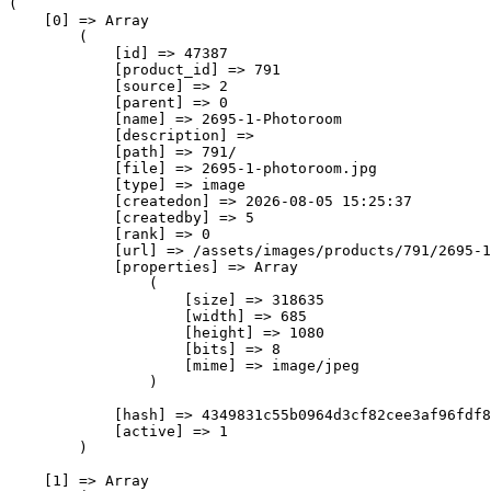
(

    [0] => Array

        (

            [id] => 47387

            [product_id] => 791

            [source] => 2

            [parent] => 0

            [name] => 2695-1-Photoroom

            [description] => 

            [path] => 791/

            [file] => 2695-1-photoroom.jpg

            [type] => image

            [createdon] => 2026-08-05 15:25:37

            [createdby] => 5

            [rank] => 0

            [url] => /assets/images/products/791/2695-1
            [properties] => Array

                (

                    [size] => 318635

                    [width] => 685

                    [height] => 1080

                    [bits] => 8

                    [mime] => image/jpeg

                )

            [hash] => 4349831c55b0964d3cf82cee3af96fdf8
            [active] => 1

        )

    [1] => Array
