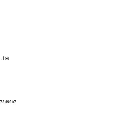
.jpg

73d90b7
