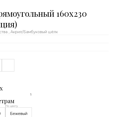
рямоугольный 160х230
ция)
тва , Акрил/Бамбуковый шёлк
х
1
етрам
По цвету
0
Бежевый