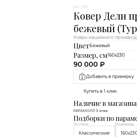
Арт. 2659
Ковер Дели п
бежевый (Тур
Ковры машинного производс
Цвет
Бежевый
Размер, см
160х230
90 000 ₽
Добавить в примерку
Купить в 1 клик
Наличие в магазина
РИГАМОЛЛ 3 этаж
Подборки по парам
По стилю
По размеру
Классические
160х23