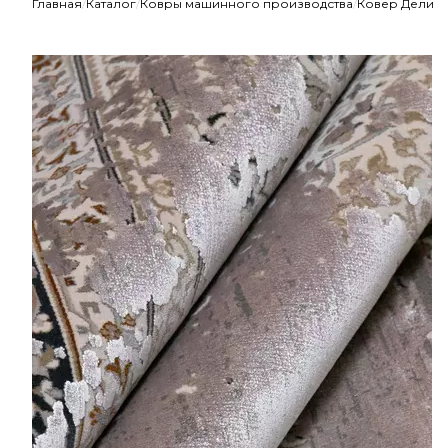
Главная
/
Каталог
/
Ковры машинного производства
/
Ковер Дели