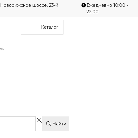
 Новорижское шоссе, 23-й
Ежедневно 10:00 -
22:00
Каталог
илю
Однотонные
Гео
е
Современные
Диз
Найти