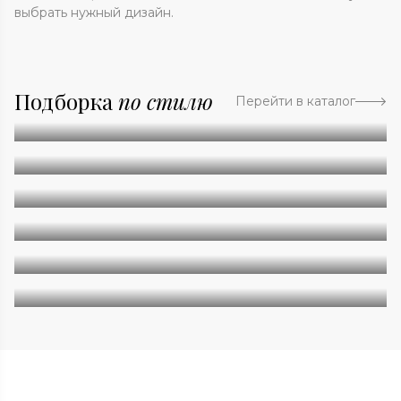
выбрать нужный дизайн.
Подборка
по стилю
Перейти в каталог
Абстракция
Однотонные
Геометрия
Классические
Современные
Дизайнерские