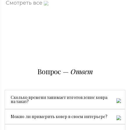
Смотреть все
Вопрос —
Ответ
Сколько времени занимает изготовление ковра
на заказ?
Все зависит от размера, сложности рисунка и страны
Можно ли примерить ковер в своем интерьере?
производства. В среднем изготовление занимает от 3
месяцев.
Да, конечно. Мы бесплатно привезем ковер на