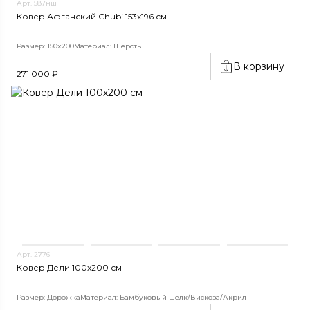
Арт. 587нш
Ковер Афганский Chubi 153x196 см
Размер: 150x200
Материал: Шерсть
В корзину
271 000 ₽
Арт. 2776
Ковер Дели 100х200 см
Размер: Дорожка
Материал: Бамбуковый шёлк/Вискоза/Акрил