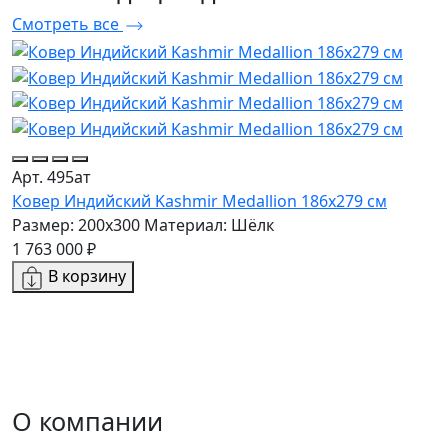
Смотреть все
А
К
Р
Арт. 495ат
8
Ковер Индийский Kashmir Medallion 186x279 см
Размер: 200x300
Материал: Шёлк
1 763 000 ₽
В корзину
О компании