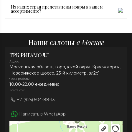
ковры производятся серийно и стоят дешевле.
Достаточно регулярной сухой чистки, пылесоса без
Из каких стран представлены ковры в вашем
турбощетки и средств без хлора. При необходимости
ассортименте?
рекомендуем профессиональную химчистку.
В нашей коллекции представлены ковры из Ирана,
Индии, Афганистана, Непала и Китая.
Наши салоны
в Москве
ТРК РИГАМОЛЛ
Адрес:
Московская область, городской округ Красногорск,
Новорижское шоссе, 23-й километр, вл2с1
Часы работы:
10.00-22.00 ежедневно
Контакты:
+7 (925) 504-88-13
Написать в WhatsApp