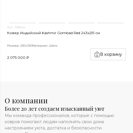
Арт. 1568нш
А
Ковер Индийский Kashmir Gombad Red 243x251 см
К
Размер: 250x250
Материал: Шёлк
Р
В корзину
2 075 000 ₽
3
О компании
Более 20 лет создаем изысканный уют
Мы команда профессионалов, которые с помощью
ковров помогают людям наполнять свои дома
настроением уюта, достатка и безопасности.