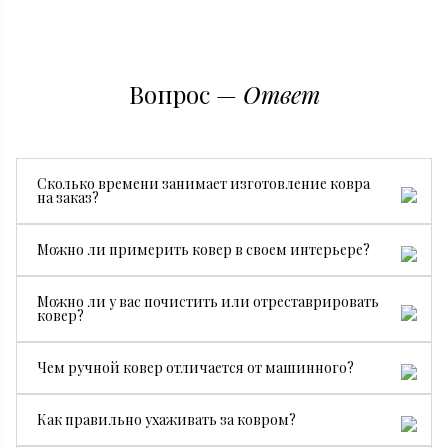
Вопрос —
Ответ
Сколько времени занимает изготовление ковра
на заказ?
Все зависит от размера, сложности рисунка и страны
Можно ли примерить ковер в своем интерьере?
производства. В среднем изготовление занимает от 3
месяцев.
Да, конечно. Мы бесплатно привезем ковер на
Можно ли у вас почистить или отреставрировать
примерку, чтобы вы могли посмотреть, как он будет
ковер?
смотреться именно у вас.
Да. У нас есть собственный специалист по чистке и
Чем ручной ковер отличается от машинного?
реставрации ковров.
Ручной ковер создается мастерами вручную, поэтому
Как правильно ухаживать за ковром?
он долговечнее, ценнее и уникален. Машинные