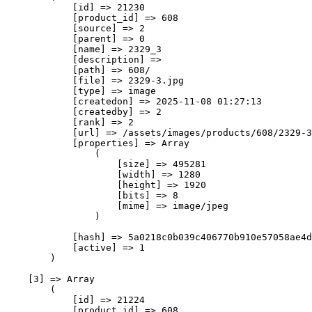
            [id] => 21230

            [product_id] => 608

            [source] => 2

            [parent] => 0

            [name] => 2329_3

            [description] => 

            [path] => 608/

            [file] => 2329-3.jpg

            [type] => image

            [createdon] => 2025-11-08 01:27:13

            [createdby] => 2

            [rank] => 2

            [url] => /assets/images/products/608/2329-3
            [properties] => Array

                (

                    [size] => 495281

                    [width] => 1280

                    [height] => 1920

                    [bits] => 8

                    [mime] => image/jpeg

                )

            [hash] => 5a0218c0b039c406770b910e57058ae4d
            [active] => 1

        )

    [3] => Array

        (

            [id] => 21224

            [product_id] => 608
