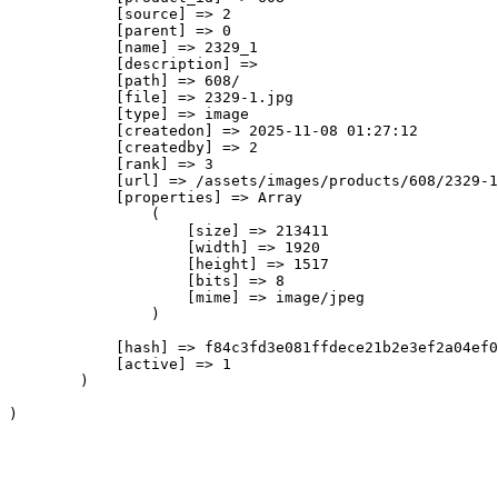
            [source] => 2

            [parent] => 0

            [name] => 2329_1

            [description] => 

            [path] => 608/

            [file] => 2329-1.jpg

            [type] => image

            [createdon] => 2025-11-08 01:27:12

            [createdby] => 2

            [rank] => 3

            [url] => /assets/images/products/608/2329-1
            [properties] => Array

                (

                    [size] => 213411

                    [width] => 1920

                    [height] => 1517

                    [bits] => 8

                    [mime] => image/jpeg

                )

            [hash] => f84c3fd3e081ffdece21b2e3ef2a04ef0
            [active] => 1

        )
