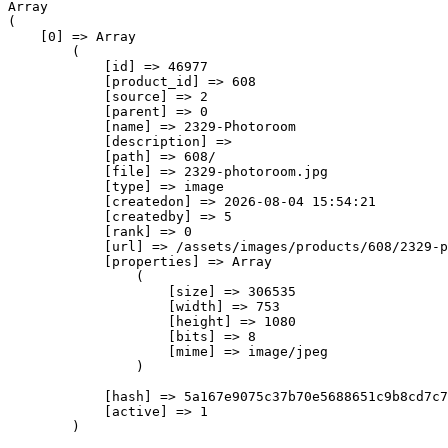
Array

(

    [0] => Array

        (

            [id] => 46977

            [product_id] => 608

            [source] => 2

            [parent] => 0

            [name] => 2329-Photoroom

            [description] => 

            [path] => 608/

            [file] => 2329-photoroom.jpg

            [type] => image

            [createdon] => 2026-08-04 15:54:21

            [createdby] => 5

            [rank] => 0

            [url] => /assets/images/products/608/2329-p
            [properties] => Array

                (

                    [size] => 306535

                    [width] => 753

                    [height] => 1080

                    [bits] => 8

                    [mime] => image/jpeg

                )

            [hash] => 5a167e9075c37b70e5688651c9b8cd7c7
            [active] => 1

        )
