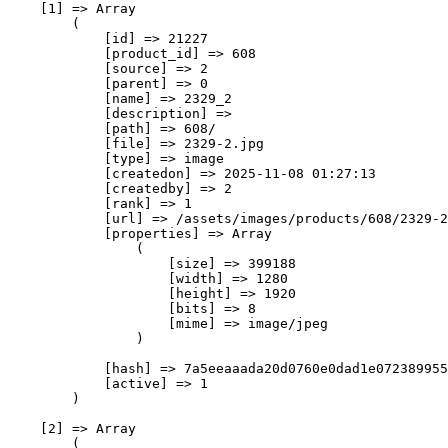
    [1] => Array

        (

            [id] => 21227

            [product_id] => 608

            [source] => 2

            [parent] => 0

            [name] => 2329_2

            [description] => 

            [path] => 608/

            [file] => 2329-2.jpg

            [type] => image

            [createdon] => 2025-11-08 01:27:13

            [createdby] => 2

            [rank] => 1

            [url] => /assets/images/products/608/2329-2
            [properties] => Array

                (

                    [size] => 399188

                    [width] => 1280

                    [height] => 1920

                    [bits] => 8

                    [mime] => image/jpeg

                )

            [hash] => 7a5eeaaada20d0760e0dad1e072389955
            [active] => 1

        )

    [2] => Array

        (
