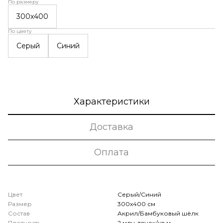
По размеру
300x400
По цвету
Серый
Синий
Характеристики
Доставка
Оплата
Цвет
Серый/Синий
Размер
300x400 см
Состав
Акрил/Бамбуковый шёлк
Плотность
2 млн. точек/кв.м.