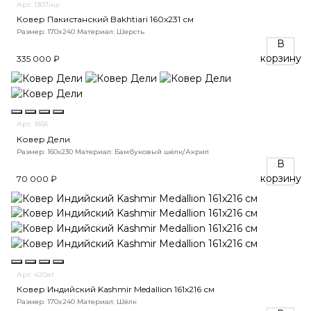
Арт. 1307нш
Ковер Пакистанский Bakhtiari 160x231 см
Размер: 170x240
Материал: Шерсть
В
корзину
335 000 ₽
Арт. 1856
Ковер Дели
Размер: 160х230
Материал: Бамбуковый шёлк/Акрил
В
корзину
70 000 ₽
Арт. 420ат
Ковер Индийский Kashmir Medallion 161x216 см
Размер: 170x240
Материал: Шёлк