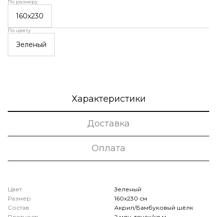
По размеру
160х230
По цвету
Зеленый
Характеристики
Доставка
Оплата
Цвет
Зеленый
Размер
160х230 см
Состав
Акрил/Бамбуковый шёлк
Плотность
2 млн. точек/кв.м.