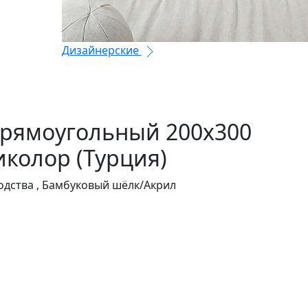
Дизайнерские
прямоугольный 200x300
колор (Турция)
дства , Бамбуковый шёлк/Акрил