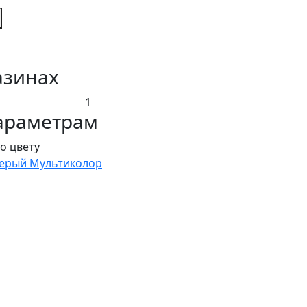
азинах
1
араметрам
о цвету
ерый
Мультиколор