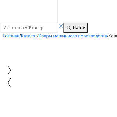
Найти
Главная
/
Каталог
/
Ковры машинного производства
/
Ков