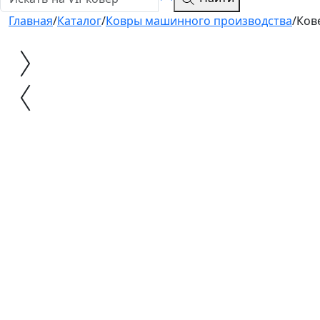
Главная
/
Каталог
/
Ковры машинного производства
/
Ков