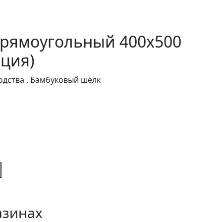
прямоугольный 400x500
ция)
дства , Бамбуковый шёлк
азинах