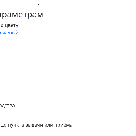
1
араметрам
о цвету
Бежевый
одства
а до пункта выдачи или приёма