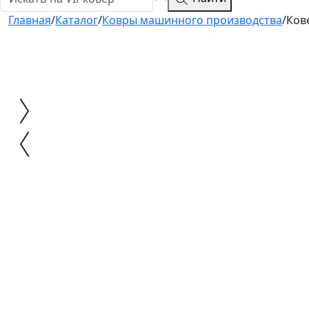
Главная
/
Каталог
/
Ковры машинного производства
/
Ков