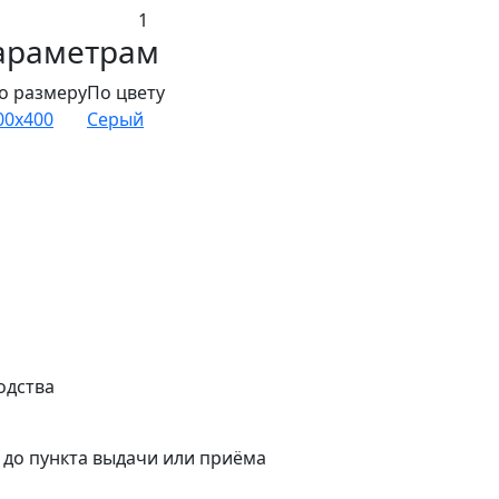
1
араметрам
о размеру
По цвету
00x400
Серый
одства
а до пункта выдачи или приёма