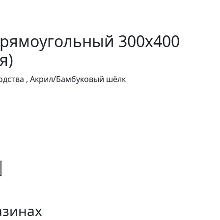
прямоугольный 300x400
я)
дства , Акрил/Бамбуковый шёлк
азинах