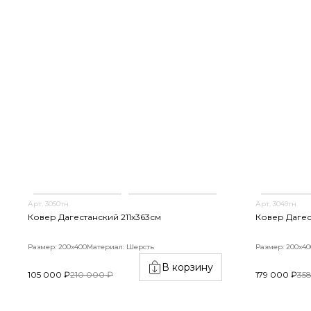
Арт. 3050тн
Арт. 3049тн
Ковер Дагестанский 211x363см
Ковер Дагес
Размер: 200х400
Материал: Шерсть
Размер: 200х40
В корзину
105 000 ₽
210 000 ₽
179 000 ₽
35