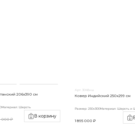
Арт. 3048нш
танский 206x390 см
Ковер Индийский 250x299 см
0
Материал: Шерсть
Размер: 250x300
Материал: Шерсть и 
В корзину
8 000 ₽
1 895 000 ₽