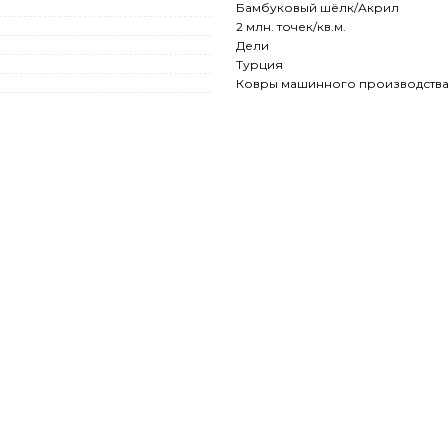
Бамбуковый шёлк/Акрил
2 млн. точек/кв.м.
Дели
Турция
Ковры машинного производств