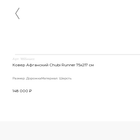
Арт. 1855ншсс
Ковер Афганский Chubi Runner 75x217 см
Размер: Дорожка
Материал: Шерсть
148 000 ₽