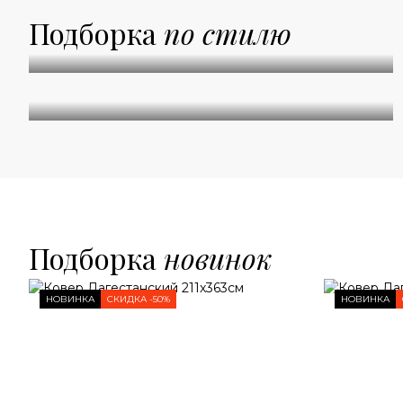
Подборка
по стилю
Абстракция
Классические
Подборка
новинок
НОВИНКА
СКИДКА -50%
НОВИНКА