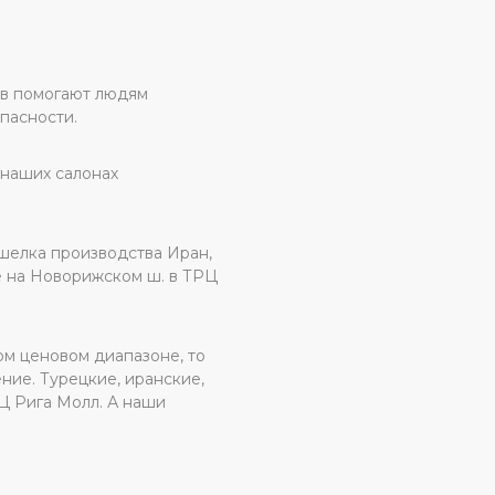
ов помогают людям
пасности.
 наших салонах
шелка производства Иран,
е на Новорижском ш. в ТРЦ
ом ценовом диапазоне, то
ие. Турецкие, иранские,
Ц Рига Молл. А наши