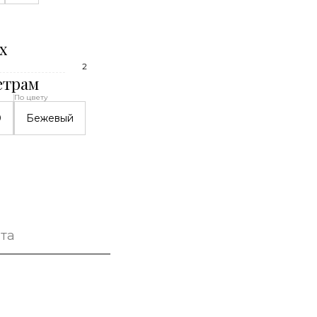
х
2
етрам
По цвету
0
Бежевый
та