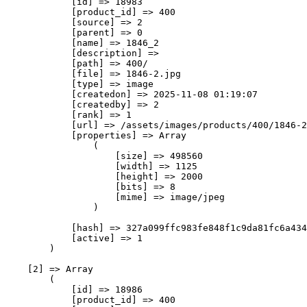
            [id] => 18983

            [product_id] => 400

            [source] => 2

            [parent] => 0

            [name] => 1846_2

            [description] => 

            [path] => 400/

            [file] => 1846-2.jpg

            [type] => image

            [createdon] => 2025-11-08 01:19:07

            [createdby] => 2

            [rank] => 1

            [url] => /assets/images/products/400/1846-2
            [properties] => Array

                (

                    [size] => 498560

                    [width] => 1125

                    [height] => 2000

                    [bits] => 8

                    [mime] => image/jpeg

                )

            [hash] => 327a099ffc983fe848f1c9da81fc6a434
            [active] => 1

        )

    [2] => Array

        (

            [id] => 18986

            [product_id] => 400
