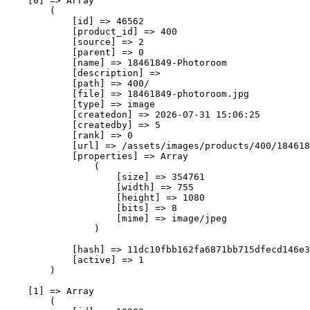
    [0] => Array

        (

            [id] => 46562

            [product_id] => 400

            [source] => 2

            [parent] => 0

            [name] => 18461849-Photoroom

            [description] => 

            [path] => 400/

            [file] => 18461849-photoroom.jpg

            [type] => image

            [createdon] => 2026-07-31 15:06:25

            [createdby] => 5

            [rank] => 0

            [url] => /assets/images/products/400/184618
            [properties] => Array

                (

                    [size] => 354761

                    [width] => 755

                    [height] => 1080

                    [bits] => 8

                    [mime] => image/jpeg

                )

            [hash] => 11dc10fbb162fa6871bb715dfecd146e3
            [active] => 1

        )

    [1] => Array

        (
