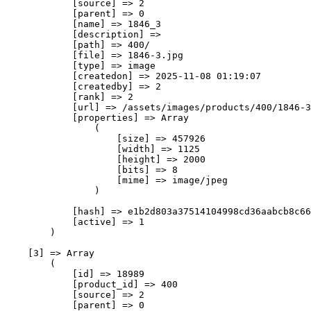
            [source] => 2

            [parent] => 0

            [name] => 1846_3

            [description] => 

            [path] => 400/

            [file] => 1846-3.jpg

            [type] => image

            [createdon] => 2025-11-08 01:19:07

            [createdby] => 2

            [rank] => 2

            [url] => /assets/images/products/400/1846-3
            [properties] => Array

                (

                    [size] => 457926

                    [width] => 1125

                    [height] => 2000

                    [bits] => 8

                    [mime] => image/jpeg

                )

            [hash] => e1b2d803a37514104998cd36aabcb8c66
            [active] => 1

        )

    [3] => Array

        (

            [id] => 18989

            [product_id] => 400

            [source] => 2

            [parent] => 0
