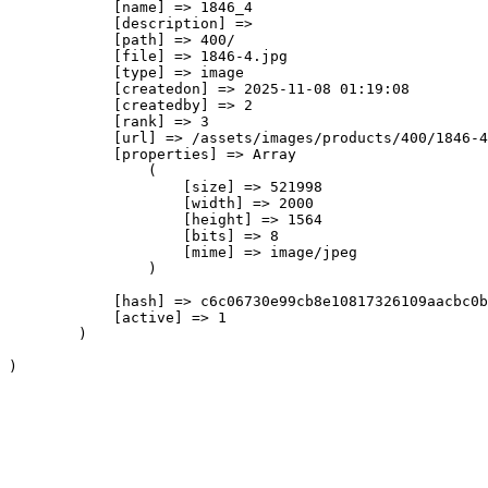
            [name] => 1846_4

            [description] => 

            [path] => 400/

            [file] => 1846-4.jpg

            [type] => image

            [createdon] => 2025-11-08 01:19:08

            [createdby] => 2

            [rank] => 3

            [url] => /assets/images/products/400/1846-4
            [properties] => Array

                (

                    [size] => 521998

                    [width] => 2000

                    [height] => 1564

                    [bits] => 8

                    [mime] => image/jpeg

                )

            [hash] => c6c06730e99cb8e10817326109aacbc0b
            [active] => 1

        )
