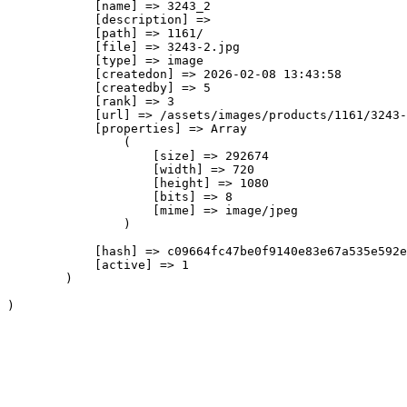
            [name] => 3243_2

            [description] => 

            [path] => 1161/

            [file] => 3243-2.jpg

            [type] => image

            [createdon] => 2026-02-08 13:43:58

            [createdby] => 5

            [rank] => 3

            [url] => /assets/images/products/1161/3243-
            [properties] => Array

                (

                    [size] => 292674

                    [width] => 720

                    [height] => 1080

                    [bits] => 8

                    [mime] => image/jpeg

                )

            [hash] => c09664fc47be0f9140e83e67a535e592e
            [active] => 1

        )
