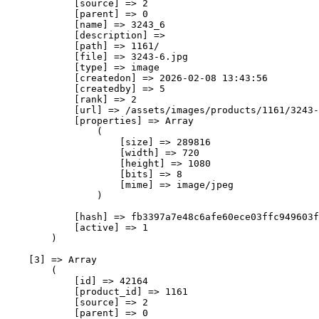
            [source] => 2

            [parent] => 0

            [name] => 3243_6

            [description] => 

            [path] => 1161/

            [file] => 3243-6.jpg

            [type] => image

            [createdon] => 2026-02-08 13:43:56

            [createdby] => 5

            [rank] => 2

            [url] => /assets/images/products/1161/3243-
            [properties] => Array

                (

                    [size] => 289816

                    [width] => 720

                    [height] => 1080

                    [bits] => 8

                    [mime] => image/jpeg

                )

            [hash] => fb3397a7e48c6afe60ece03ffc949603f
            [active] => 1

        )

    [3] => Array

        (

            [id] => 42164

            [product_id] => 1161

            [source] => 2

            [parent] => 0
