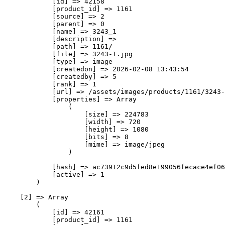
            [id] => 42158

            [product_id] => 1161

            [source] => 2

            [parent] => 0

            [name] => 3243_1

            [description] => 

            [path] => 1161/

            [file] => 3243-1.jpg

            [type] => image

            [createdon] => 2026-02-08 13:43:54

            [createdby] => 5

            [rank] => 1

            [url] => /assets/images/products/1161/3243-
            [properties] => Array

                (

                    [size] => 224783

                    [width] => 720

                    [height] => 1080

                    [bits] => 8

                    [mime] => image/jpeg

                )

            [hash] => ac73912c9d5fed8e199056fecace4ef06
            [active] => 1

        )

    [2] => Array

        (

            [id] => 42161

            [product_id] => 1161
