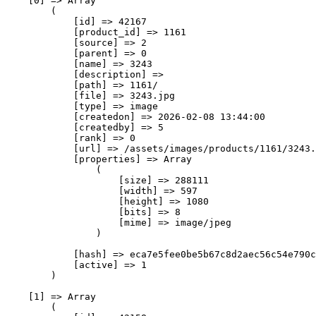
    [0] => Array

        (

            [id] => 42167

            [product_id] => 1161

            [source] => 2

            [parent] => 0

            [name] => 3243

            [description] => 

            [path] => 1161/

            [file] => 3243.jpg

            [type] => image

            [createdon] => 2026-02-08 13:44:00

            [createdby] => 5

            [rank] => 0

            [url] => /assets/images/products/1161/3243.
            [properties] => Array

                (

                    [size] => 288111

                    [width] => 597

                    [height] => 1080

                    [bits] => 8

                    [mime] => image/jpeg

                )

            [hash] => eca7e5fee0be5b67c8d2aec56c54e790c
            [active] => 1

        )

    [1] => Array

        (
