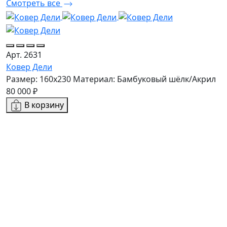
Смотреть все
А
К
Р
Арт. 2631
2
Ковер Дели
Размер: 160х230
Материал: Бамбуковый шёлк/Акрил
80 000 ₽
В корзину