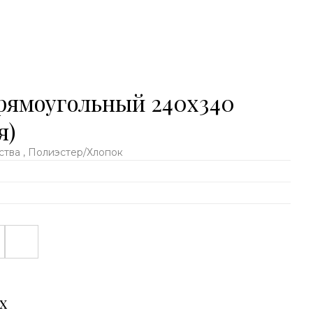
рямоугольный 240x340
я)
тва , Полиэстер/Хлопок
х