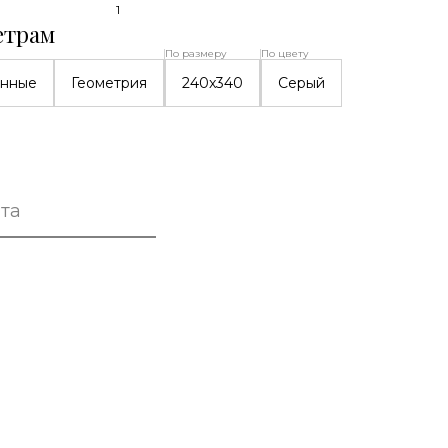
1
етрам
По размеру
По цвету
нные
Геометрия
240x340
Серый
та
а