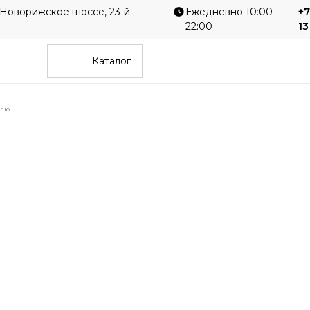
 Новорижское шоссе, 23-й
Ежедневно 10:00 -
+7
22:00
13
Каталог
илю
Однотонные
Гео
е
Современные
Диз