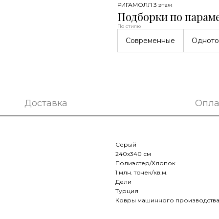
РИГАМОЛЛ 3 этаж
Подборки по парам
По стилю
Современные
Одното
Доставка
Опла
Серый
240x340 см
Полиэстер/Хлопок
1 млн. точек/кв.м.
Дели
Турция
Ковры машинного производств