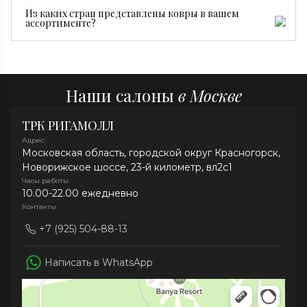
Достаточно регулярной сухой чистки, пылесоса без
Из каких стран представлены ковры в вашем
турбощетки и средств без хлора. При необходимости
ассортименте?
рекомендуем профессиональную химчистку.
В нашей коллекции представлены ковры из Ирана,
Индии, Афганистана, Непала и Китая.
Наши салоны
в Москве
ТРК РИГАМОЛЛ
Адрес:
Московская область, городской округ Красногорск,
Новорижское шоссе, 23-й километр, вл2с1
Часы работы:
10.00-22.00 ежедневно
Контакты:
+7 (925) 504-88-13
Написать в WhatsApp