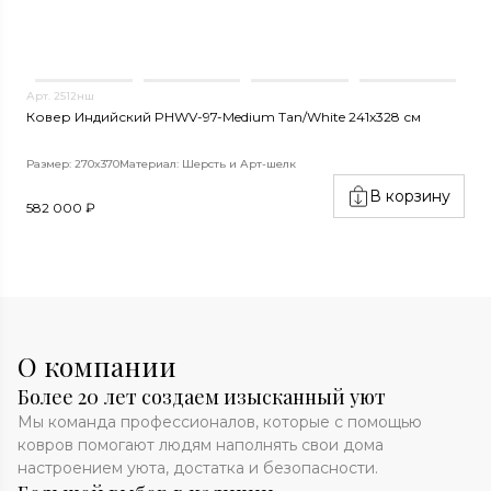
Арт. 2512нш
А
Ковер Индийский PHWV-97-Medium Tan/White 241x328 см
К
Размер: 270x370
Материал: Шерсть и Арт-шелк
Р
В корзину
582 000 ₽
1
О компании
Более 20 лет создаем изысканный уют
Мы команда профессионалов, которые с помощью
ковров помогают людям наполнять свои дома
настроением уюта, достатка и безопасности.