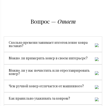
Вопрос —
Ответ
Сколько времени занимает изготовление ковра
на заказ?
Все зависит от размера, сложности рисунка и страны
Можно ли примерить ковер в своем интерьере?
производства. В среднем изготовление занимает от 3
месяцев.
Да, конечно. Мы бесплатно привезем ковер на
Можно ли у вас почистить или отреставрировать
примерку, чтобы вы могли посмотреть, как он будет
ковер?
смотреться именно у вас.
Да. У нас есть собственный специалист по чистке и
Чем ручной ковер отличается от машинного?
реставрации ковров.
Ручной ковер создается мастерами вручную, поэтому
Как правильно ухаживать за ковром?
он долговечнее, ценнее и уникален. Машинные
ковры производятся серийно и стоят дешевле.