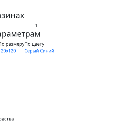
азинах
1
араметрам
По размеру
По цвету
120х120
Серый
Синий
одства