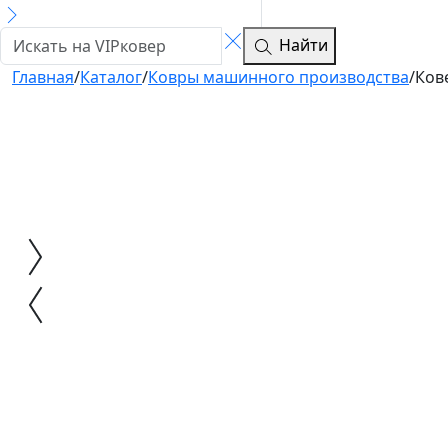
Найти
Главная
/
Каталог
/
Ковры машинного производства
/
Ков