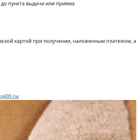
а до пункта выдачи или приёма
вской картой при получении, наложенным платежом, а
А
К
Р
2