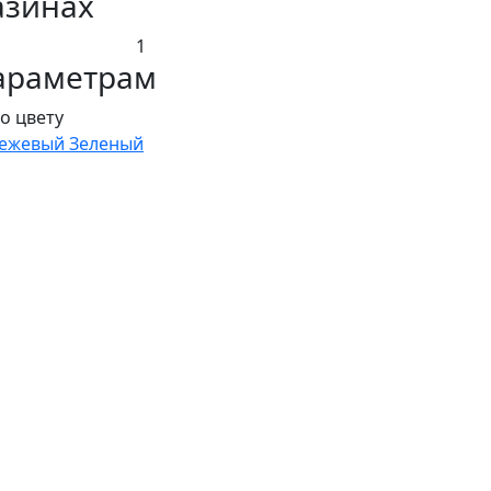
азинах
1
араметрам
о цвету
ежевый
Зеленый