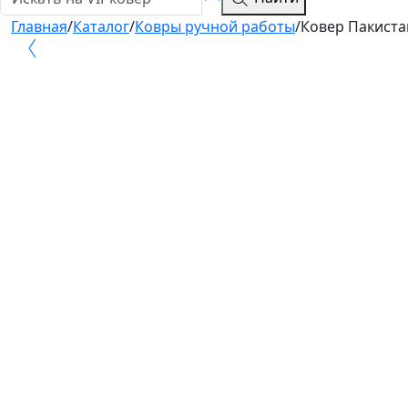
Главная
/
Каталог
/
Ковры ручной работы
/
Ковер Пакистан