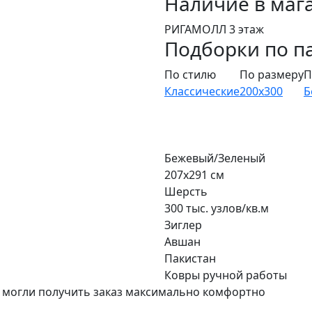
Наличие в маг
РИГАМОЛЛ 3 этаж
Подборки по п
По стилю
По размеру
П
Классические
200x300
Б
Бежевый/Зеленый
207x291 см
Шерсть
300 тыс. узлов/кв.м
Зиглер
Авшан
Пакистан
Ковры ручной работы
 могли получить заказ максимально комфортно