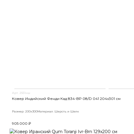
Арт. 2551нш
Ковер Индийский Фенди Кад 834-BP 08/D 041 204x301 см
Размер: 200x300
Материал: Шерсть и Шелк
905 000 ₽