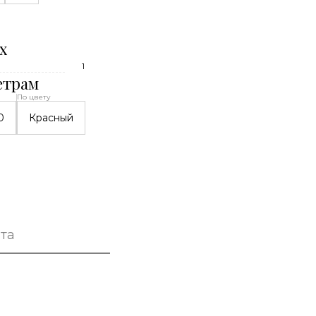
х
1
етрам
По цвету
0
Красный
та