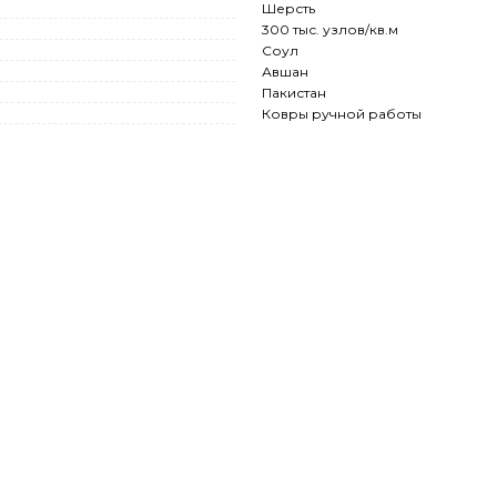
Шерсть
300 тыс. узлов/кв.м
Соул
Авшан
Пакистан
Ковры ручной работы