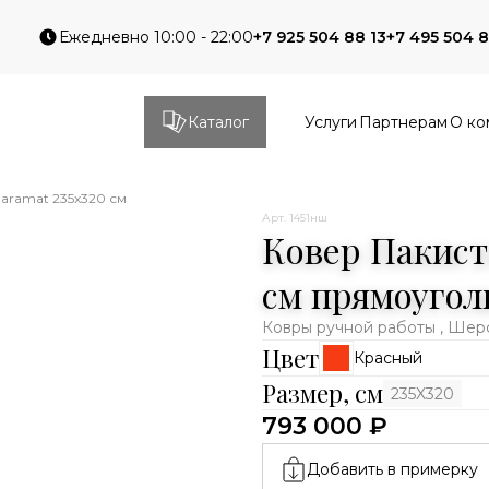
Ежедневно 10:00 - 22:00
+7 925 504 88 13
+7 495 504 8
Каталог
Услуги
Партнерам
О ко
aramat 235x320 см
Арт. 1451нш
Ковер Пакист
см прямоуго
Ковры ручной работы , Шер
Цвет
Красный
Размер, см
235X320
793 000 ₽
Добавить в примерку