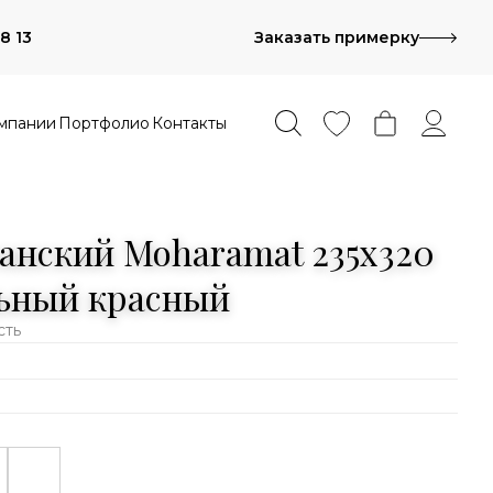
8 13
Заказать примерку
мпании
Портфолио
Контакты
анский Moharamat 235x320
льный красный
сть