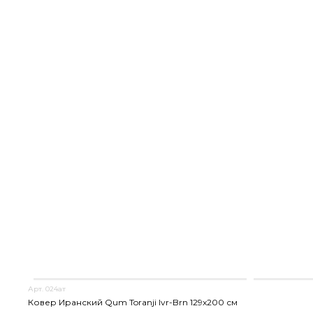
Арт. 024ат
Ковер Иранский Qum Toranji Ivr-Brn 129x200 см