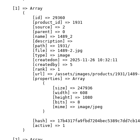
    [1] => Array

        (

            [id] => 29360

            [product_id] => 1931

            [source] => 2

            [parent] => 0

            [name] => 1489_2

            [description] => 

            [path] => 1931/

            [file] => 1489-2.jpg

            [type] => image

            [createdon] => 2025-11-26 10:32:11

            [createdby] => 5

            [rank] => 1

            [url] => /assets/images/products/1931/1489-
            [properties] => Array

                (

                    [size] => 247936

                    [width] => 608

                    [height] => 1080

                    [bits] => 8

                    [mime] => image/jpeg

                )

            [hash] => 17b4317fa9fbd7204bec5389c7dd7cb14
            [active] => 1

        )

    [2] => Array
