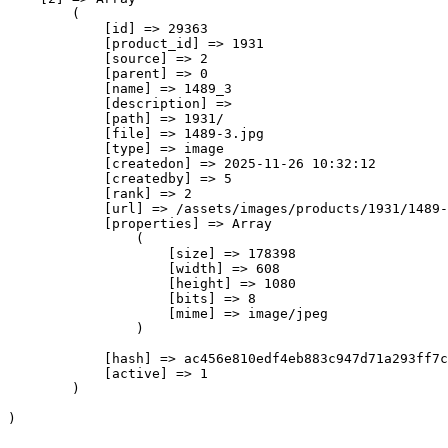
        (

            [id] => 29363

            [product_id] => 1931

            [source] => 2

            [parent] => 0

            [name] => 1489_3

            [description] => 

            [path] => 1931/

            [file] => 1489-3.jpg

            [type] => image

            [createdon] => 2025-11-26 10:32:12

            [createdby] => 5

            [rank] => 2

            [url] => /assets/images/products/1931/1489-
            [properties] => Array

                (

                    [size] => 178398

                    [width] => 608

                    [height] => 1080

                    [bits] => 8

                    [mime] => image/jpeg

                )

            [hash] => ac456e810edf4eb883c947d71a293ff7c
            [active] => 1

        )
