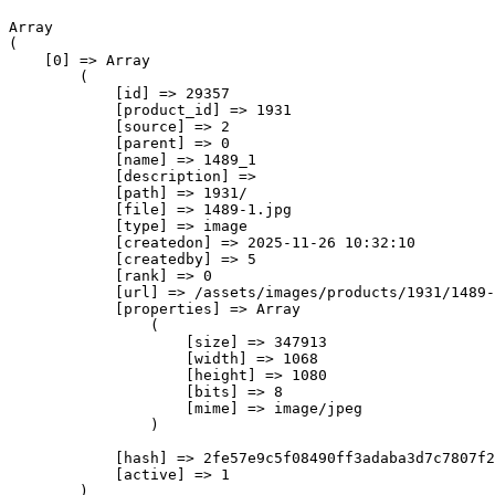
Array

(

    [0] => Array

        (

            [id] => 29357

            [product_id] => 1931

            [source] => 2

            [parent] => 0

            [name] => 1489_1

            [description] => 

            [path] => 1931/

            [file] => 1489-1.jpg

            [type] => image

            [createdon] => 2025-11-26 10:32:10

            [createdby] => 5

            [rank] => 0

            [url] => /assets/images/products/1931/1489-
            [properties] => Array

                (

                    [size] => 347913

                    [width] => 1068

                    [height] => 1080

                    [bits] => 8

                    [mime] => image/jpeg

                )

            [hash] => 2fe57e9c5f08490ff3adaba3d7c7807f2
            [active] => 1

        )
