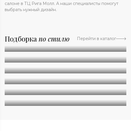
салоне в ТЦ Рига Молл. А наши специалисты помогут
выбрать нужный дизайн.
Подборка
по стилю
Перейти в каталог
Абстракция
Однотонные
Геометрия
Классические
Современные
Дизайнерские