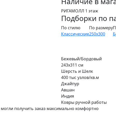
Наличие в маг
РИГАМОЛЛ 1 этаж
Подборки по п
По стилю
По размеру
П
Классические
250x300
Б
Бежевый/Бордовый
243x311 см
Шерсть и Шелк
400 тыс узлов/кв.м
Джайпур
Авшан
Индия
Ковры ручной работы
 могли получить заказ максимально комфортно