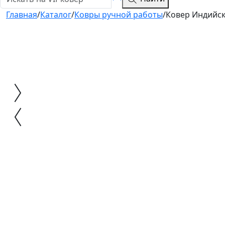
Главная
/
Каталог
/
Ковры ручной работы
/
Ковер Индийск