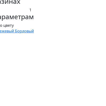
азинах
1
араметрам
о цвету
ежевый
Бордовый