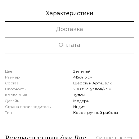
Характеристики
Доставка
Оплата
Цвет
Зеленый
Размер
415x416 см
Состав
Шерсть и Арт-шелк
Плотность
200 тыс. узлов/кв.м
Коллекция
Тулси
Дизайн
Модерн
Страна производитель
Индия
Тип
Ковры ручной работы
Рекомендации
для Вас
Смотреть все