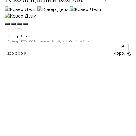
Арт. 3279
Ковер Дели
Размер: 300x400
Материал: Бамбуковый шёлк/Акрил
А
В
К
корзину
250 000 ₽
Р
3