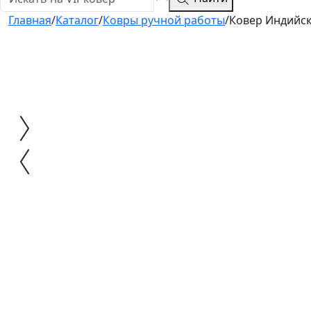
Главная
/
Каталог
/
Ковры ручной работы
/
Ковер Индийски