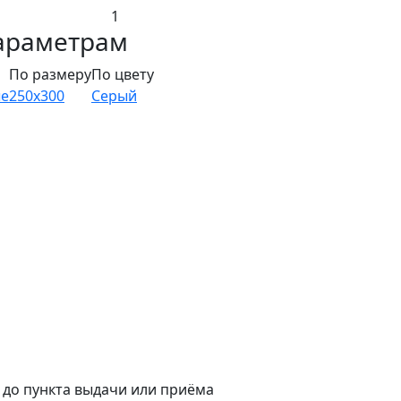
1
араметрам
По размеру
По цвету
е
250x300
Серый
а до пункта выдачи или приёма