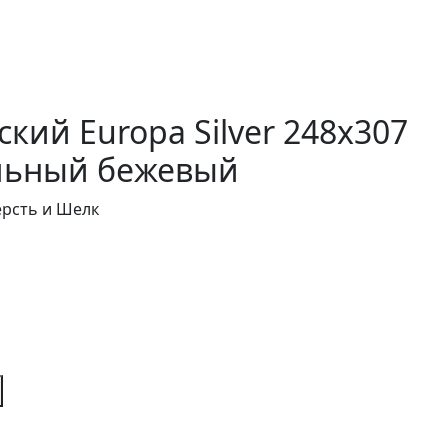
кий Europa Silver 248x307
льный бежевый
ерсть и Шелк