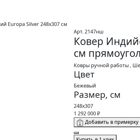
й Europa Silver 248x307 см
Арт. 2147нш
Ковер Индийс
см прямоуго
Ковры ручной работы , Ш
Цвет
Бежевый
Размер, см
248x307
1 292 000 ₽
Добавить в примерку
Купить в 1 клик