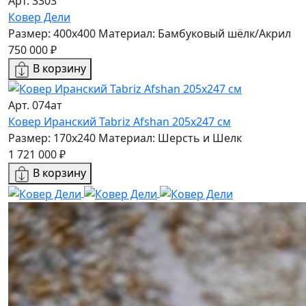
Арт. 3303
Ковер Дели
Размер: 400x400
Материал: Бамбуковый шёлк/Акрил
750 000 ₽
В корзину
Арт. 074ат
Ковер Иранский Tabriz Afshan 205x247 см
Размер: 170x240
Материал: Шерсть и Шелк
1 721 000 ₽
В корзину