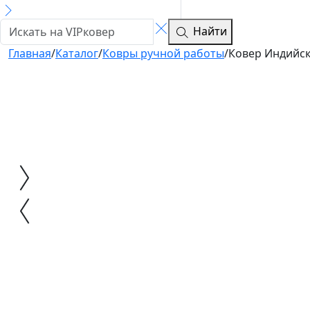
Найти
Главная
/
Каталог
/
Ковры ручной работы
/
Ковер Индийски