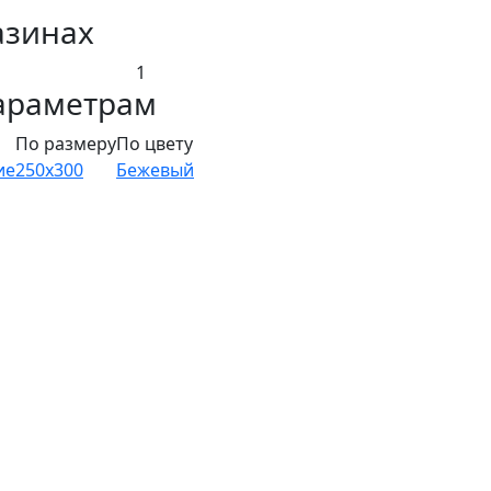
азинах
1
араметрам
По размеру
По цвету
ие
250x300
Бежевый