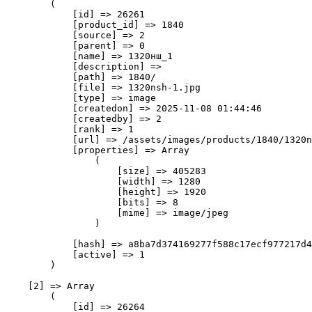
        (

            [id] => 26261

            [product_id] => 1840

            [source] => 2

            [parent] => 0

            [name] => 1320нш_1

            [description] => 

            [path] => 1840/

            [file] => 1320nsh-1.jpg

            [type] => image

            [createdon] => 2025-11-08 01:44:46

            [createdby] => 2

            [rank] => 1

            [url] => /assets/images/products/1840/1320n
            [properties] => Array

                (

                    [size] => 405283

                    [width] => 1280

                    [height] => 1920

                    [bits] => 8

                    [mime] => image/jpeg

                )

            [hash] => a8ba7d374169277f588c17ecf977217d4
            [active] => 1

        )

    [2] => Array

        (

            [id] => 26264
