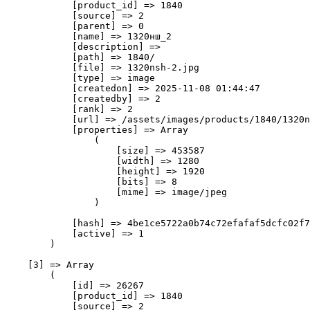
            [product_id] => 1840

            [source] => 2

            [parent] => 0

            [name] => 1320нш_2

            [description] => 

            [path] => 1840/

            [file] => 1320nsh-2.jpg

            [type] => image

            [createdon] => 2025-11-08 01:44:47

            [createdby] => 2

            [rank] => 2

            [url] => /assets/images/products/1840/1320n
            [properties] => Array

                (

                    [size] => 453587

                    [width] => 1280

                    [height] => 1920

                    [bits] => 8

                    [mime] => image/jpeg

                )

            [hash] => 4be1ce5722a0b74c72efafaf5dcfc02f7
            [active] => 1

        )

    [3] => Array

        (

            [id] => 26267

            [product_id] => 1840

            [source] => 2
