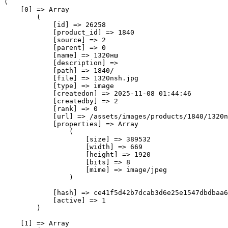
(

    [0] => Array

        (

            [id] => 26258

            [product_id] => 1840

            [source] => 2

            [parent] => 0

            [name] => 1320нш

            [description] => 

            [path] => 1840/

            [file] => 1320nsh.jpg

            [type] => image

            [createdon] => 2025-11-08 01:44:46

            [createdby] => 2

            [rank] => 0

            [url] => /assets/images/products/1840/1320n
            [properties] => Array

                (

                    [size] => 389532

                    [width] => 669

                    [height] => 1920

                    [bits] => 8

                    [mime] => image/jpeg

                )

            [hash] => ce41f5d42b7dcab3d6e25e1547dbdbaa6
            [active] => 1

        )

    [1] => Array
