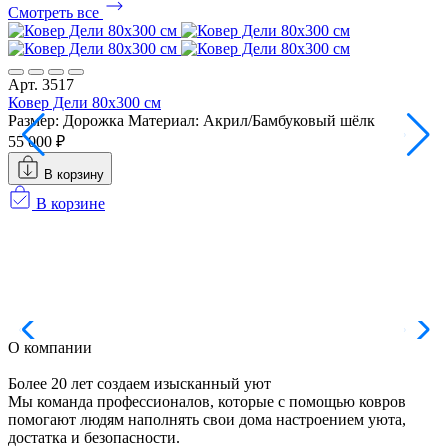
Смотреть все
Арт. 3517
Ковер Дели 80х300 см
Размер: Дорожка
Материал: Акрил/Бамбуковый шёлк
А
К
55 000 ₽
Р
В корзину
1
В корзине
О компании
Более 20 лет создаем изысканный уют
Мы команда профессионалов, которые с помощью ковров
помогают людям наполнять свои дома настроением уюта,
достатка и безопасности.