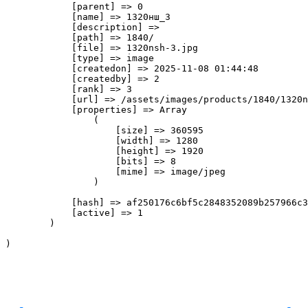
            [parent] => 0

            [name] => 1320нш_3

            [description] => 

            [path] => 1840/

            [file] => 1320nsh-3.jpg

            [type] => image

            [createdon] => 2025-11-08 01:44:48

            [createdby] => 2

            [rank] => 3

            [url] => /assets/images/products/1840/1320n
            [properties] => Array

                (

                    [size] => 360595

                    [width] => 1280

                    [height] => 1920

                    [bits] => 8

                    [mime] => image/jpeg

                )

            [hash] => af250176c6bf5c2848352089b257966c3
            [active] => 1

        )
