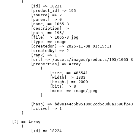
        (

            [id] => 18221

            [product_id] => 195

            [source] => 2

            [parent] => 0

            [name] => 1065_3

            [description] => 

            [path] => 195/

            [file] => 1065-3.jpg

            [type] => image

            [createdon] => 2025-11-08 01:15:11

            [createdby] => 2

            [rank] => 1

            [url] => /assets/images/products/195/1065-3
            [properties] => Array

                (

                    [size] => 485541

                    [width] => 1333

                    [height] => 2000

                    [bits] => 8

                    [mime] => image/jpeg

                )

            [hash] => bd9e144c5b9518962cd5c3d8a3590f243
            [active] => 1

        )

    [2] => Array

        (

            [id] => 18224
