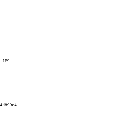
.jpg

4d899e4
