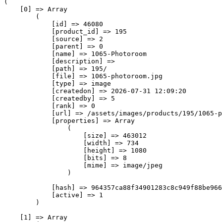
(

    [0] => Array

        (

            [id] => 46080

            [product_id] => 195

            [source] => 2

            [parent] => 0

            [name] => 1065-Photoroom

            [description] => 

            [path] => 195/

            [file] => 1065-photoroom.jpg

            [type] => image

            [createdon] => 2026-07-31 12:09:20

            [createdby] => 5

            [rank] => 0

            [url] => /assets/images/products/195/1065-p
            [properties] => Array

                (

                    [size] => 463012

                    [width] => 734

                    [height] => 1080

                    [bits] => 8

                    [mime] => image/jpeg

                )

            [hash] => 964357ca88f34901283c8c949f88be966
            [active] => 1

        )

    [1] => Array
