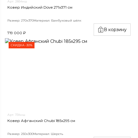
Арт. 2854нш
Ковер Индийский Dove 271x371 см
Размер: 270x370
Материал: Бамбуковый шёлк
В корзину
719 000 ₽
СКИДКА -30%
Арт. 734нш
Ковер Афганский Chubi 185x295 см
Размер: 250x300
Материал: Шерсть