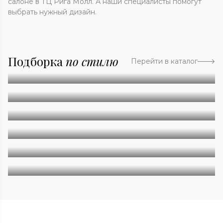
салоне в ТЦ Рига Молл. А наши специалисты помогут
выбрать нужный дизайн.
Подборка
по стилю
Перейти в каталог
Абстракция
Однотонные
Геометрия
Классические
Современные
Дизайнерские