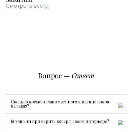
Смотреть все
Вопрос —
Ответ
Сколько времени занимает изготовление ковра
на заказ?
Все зависит от размера, сложности рисунка и страны
Можно ли примерить ковер в своем интерьере?
производства. В среднем изготовление занимает от 3
месяцев.