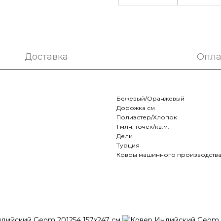
Доставка
Опла
Бежевый/Оранжевый
Дорожка см
Полиэстер/Хлопок
1 млн. точек/кв.м.
Дели
Турция
Ковры машинного производств