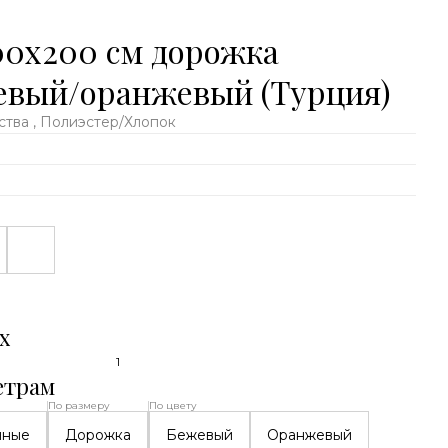
00х200 см дорожка
евый/оранжевый (Турция)
тва , Полиэстер/Хлопок
х
1
етрам
По размеру
По цвету
нные
Дорожка
Бежевый
Оранжевый