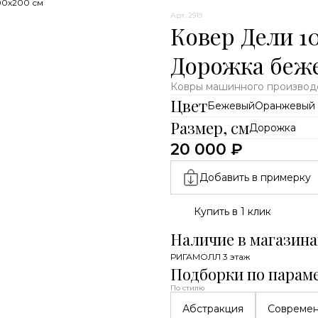
00х200 см
Арт. 2919
Ковер Дели 1
Дорожка беж
Ковры машинного производс
Цвет
Бежевый
Оранжевый
Размер, см
Дорожка
20 000 ₽
Добавить в примерку
Купить в 1 клик
Наличие в магазина
РИГАМОЛЛ 3 этаж
Подборки по парам
По стилю
Абстракция
Совреме