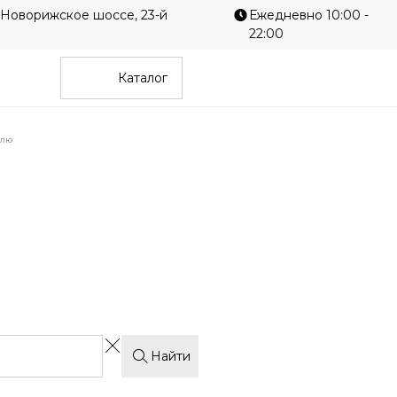
 Новорижское шоссе, 23-й
Ежедневно 10:00 -
22:00
Каталог
илю
Однотонные
Гео
е
Современные
Диз
Найти