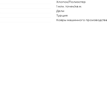
Хлопок/Полиэстер
1 млн. точек/кв.м.
Дели
Турция
Ковры машинного производств