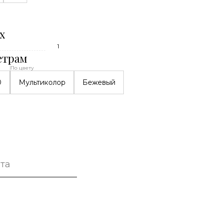
х
1
етрам
По цвету
0
Мультиколор
Бежевый
та