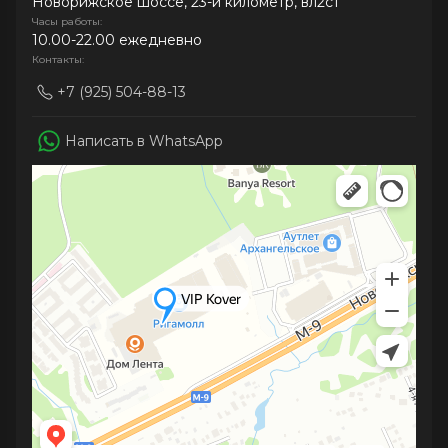
Новорижское шоссе, 23-й километр, вл2с1
Часы работы:
10.00-22.00 ежедневно
Контакты:
+7 (925) 504-88-13
Написать в WhatsApp