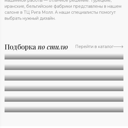
машинной работы — отличное решение. Турецкие,
иранские, бельгийские фабрики представлены в нашем
салоне в ТЦ Рига Молл. А наши специалисты помогут
выбрать нужный дизайн.
Подборка
по стилю
Перейти в каталог
Абстракция
Однотонные
Геометрия
Классические
Современные
Дизайнерские