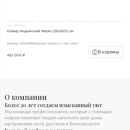
Арт. 2810нш
А
Ковер Индийский Woolvi 250x302 см
К
Размер: 250x300
Материал: Шерсть и Арт-шелк
Р
В корзину
452 000 ₽
1
О компании
Более 20 лет создаем изысканный уют
Мы команда профессионалов, которые с помощью
ковров помогают людям наполнять свои дома
настроением уюта, достатка и безопасности.