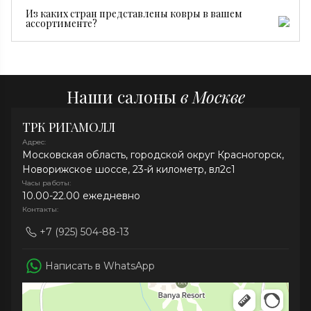
Достаточно регулярной сухой чистки, пылесоса без
Из каких стран представлены ковры в вашем
турбощетки и средств без хлора. При необходимости
ассортименте?
рекомендуем профессиональную химчистку.
В нашей коллекции представлены ковры из Ирана,
Индии, Афганистана, Непала и Китая.
Наши салоны
в Москве
ТРК РИГАМОЛЛ
Адрес:
Московская область, городской округ Красногорск,
Новорижское шоссе, 23-й километр, вл2с1
Часы работы:
10.00-22.00 ежедневно
Контакты:
+7 (925) 504-88-13
Написать в WhatsApp