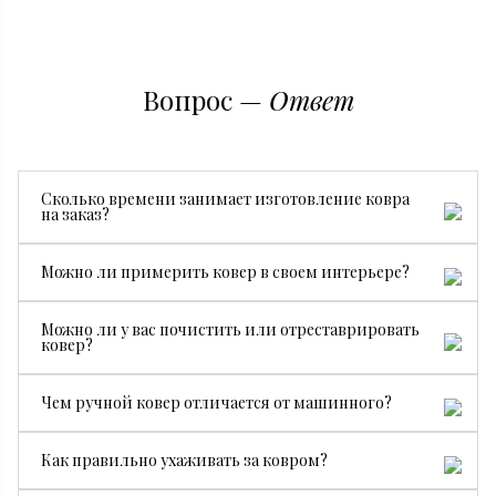
Вопрос —
Ответ
Сколько времени занимает изготовление ковра
на заказ?
Все зависит от размера, сложности рисунка и страны
Можно ли примерить ковер в своем интерьере?
производства. В среднем изготовление занимает от 3
месяцев.
Да, конечно. Мы бесплатно привезем ковер на
Можно ли у вас почистить или отреставрировать
примерку, чтобы вы могли посмотреть, как он будет
ковер?
смотреться именно у вас.
Да. У нас есть собственный специалист по чистке и
Чем ручной ковер отличается от машинного?
реставрации ковров.
Ручной ковер создается мастерами вручную, поэтому
Как правильно ухаживать за ковром?
он долговечнее, ценнее и уникален. Машинные
ковры производятся серийно и стоят дешевле.