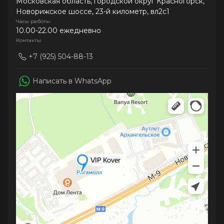
Московская область, городской округ Красногорск,
Новорижское шоссе, 23-й километр, вл2с1
Часы работы:
10.00-22.00 ежедневно
Контакты:
+7 (925) 504-88-13
Написать в WhatsApp