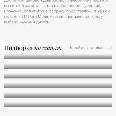
доступном ценовом диапазоне, то фабричные изделия
машинной работы — отличное решение. Турецкие,
иранские, бельгийские фабрики представлены в нашем
салоне в ТЦ Рига Молл. А наши специалисты помогут
выбрать нужный дизайн.
Подборка
по стилю
Перейти в каталог
Абстракция
Однотонные
Геометрия
Классические
Современные
Дизайнерские