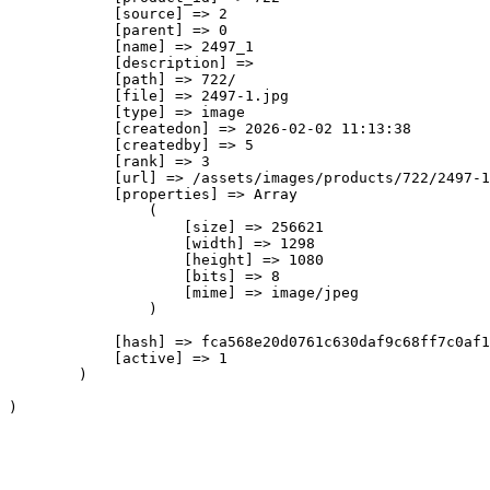
            [source] => 2

            [parent] => 0

            [name] => 2497_1

            [description] => 

            [path] => 722/

            [file] => 2497-1.jpg

            [type] => image

            [createdon] => 2026-02-02 11:13:38

            [createdby] => 5

            [rank] => 3

            [url] => /assets/images/products/722/2497-1
            [properties] => Array

                (

                    [size] => 256621

                    [width] => 1298

                    [height] => 1080

                    [bits] => 8

                    [mime] => image/jpeg

                )

            [hash] => fca568e20d0761c630daf9c68ff7c0af1
            [active] => 1

        )
