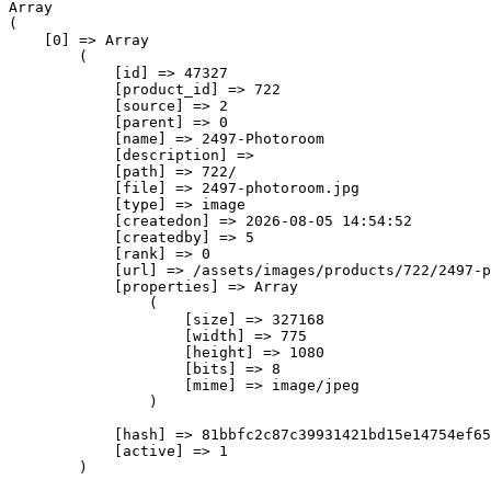
Array

(

    [0] => Array

        (

            [id] => 47327

            [product_id] => 722

            [source] => 2

            [parent] => 0

            [name] => 2497-Photoroom

            [description] => 

            [path] => 722/

            [file] => 2497-photoroom.jpg

            [type] => image

            [createdon] => 2026-08-05 14:54:52

            [createdby] => 5

            [rank] => 0

            [url] => /assets/images/products/722/2497-p
            [properties] => Array

                (

                    [size] => 327168

                    [width] => 775

                    [height] => 1080

                    [bits] => 8

                    [mime] => image/jpeg

                )

            [hash] => 81bbfc2c87c39931421bd15e14754ef65
            [active] => 1

        )
