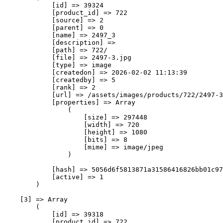
            [id] => 39324

            [product_id] => 722

            [source] => 2

            [parent] => 0

            [name] => 2497_3

            [description] => 

            [path] => 722/

            [file] => 2497-3.jpg

            [type] => image

            [createdon] => 2026-02-02 11:13:39

            [createdby] => 5

            [rank] => 2

            [url] => /assets/images/products/722/2497-3
            [properties] => Array

                (

                    [size] => 297448

                    [width] => 720

                    [height] => 1080

                    [bits] => 8

                    [mime] => image/jpeg

                )

            [hash] => 5056d6f5813871a31586416826bb01c97
            [active] => 1

        )

    [3] => Array

        (

            [id] => 39318

            [product_id] => 722
