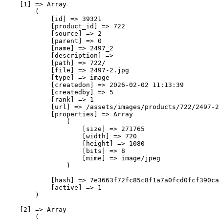
    [1] => Array

        (

            [id] => 39321

            [product_id] => 722

            [source] => 2

            [parent] => 0

            [name] => 2497_2

            [description] => 

            [path] => 722/

            [file] => 2497-2.jpg

            [type] => image

            [createdon] => 2026-02-02 11:13:39

            [createdby] => 5

            [rank] => 1

            [url] => /assets/images/products/722/2497-2
            [properties] => Array

                (

                    [size] => 271765

                    [width] => 720

                    [height] => 1080

                    [bits] => 8

                    [mime] => image/jpeg

                )

            [hash] => 7e3663f72fc85c8f1a7a0fcd0fcf390ca
            [active] => 1

        )

    [2] => Array

        (
