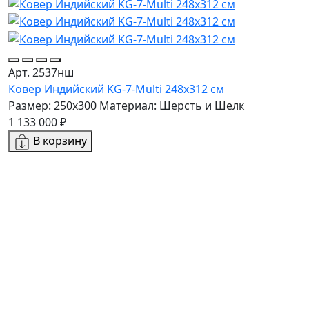
Арт. 2537нш
А
Ковер Индийский KG-7-Multi 248x312 см
К
Размер: 250x300
Материал: Шерсть и Шелк
Р
1 133 000 ₽
4
В корзину