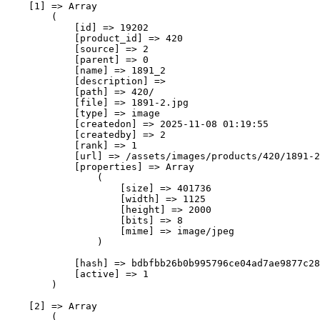
    [1] => Array

        (

            [id] => 19202

            [product_id] => 420

            [source] => 2

            [parent] => 0

            [name] => 1891_2

            [description] => 

            [path] => 420/

            [file] => 1891-2.jpg

            [type] => image

            [createdon] => 2025-11-08 01:19:55

            [createdby] => 2

            [rank] => 1

            [url] => /assets/images/products/420/1891-2
            [properties] => Array

                (

                    [size] => 401736

                    [width] => 1125

                    [height] => 2000

                    [bits] => 8

                    [mime] => image/jpeg

                )

            [hash] => bdbfbb26b0b995796ce04ad7ae9877c28
            [active] => 1

        )

    [2] => Array

        (
