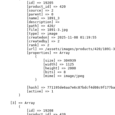
            [id] => 19205

            [product_id] => 420

            [source] => 2

            [parent] => 0

            [name] => 1891_3

            [description] => 

            [path] => 420/

            [file] => 1891-3.jpg

            [type] => image

            [createdon] => 2025-11-08 01:19:55

            [createdby] => 2

            [rank] => 2

            [url] => /assets/images/products/420/1891-3
            [properties] => Array

                (

                    [size] => 304939

                    [width] => 1125

                    [height] => 2000

                    [bits] => 8

                    [mime] => image/jpeg

                )

            [hash] => 771195de6aa7e6c87bdcf4d08c9f177ba
            [active] => 1

        )

    [3] => Array

        (

            [id] => 19208

            [product_id] => 420
