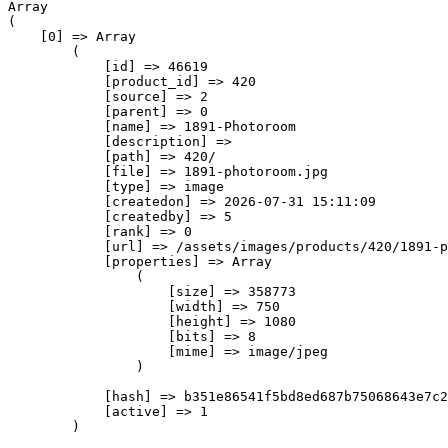
Array

(

    [0] => Array

        (

            [id] => 46619

            [product_id] => 420

            [source] => 2

            [parent] => 0

            [name] => 1891-Photoroom

            [description] => 

            [path] => 420/

            [file] => 1891-photoroom.jpg

            [type] => image

            [createdon] => 2026-07-31 15:11:09

            [createdby] => 5

            [rank] => 0

            [url] => /assets/images/products/420/1891-p
            [properties] => Array

                (

                    [size] => 358773

                    [width] => 750

                    [height] => 1080

                    [bits] => 8

                    [mime] => image/jpeg

                )

            [hash] => b351e86541f5bd8ed687b75068643e7c2
            [active] => 1

        )
