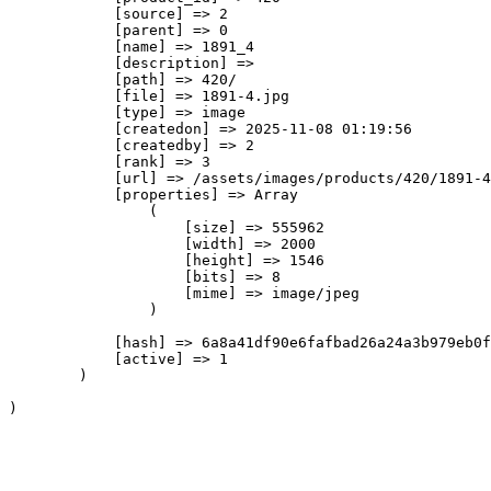
            [source] => 2

            [parent] => 0

            [name] => 1891_4

            [description] => 

            [path] => 420/

            [file] => 1891-4.jpg

            [type] => image

            [createdon] => 2025-11-08 01:19:56

            [createdby] => 2

            [rank] => 3

            [url] => /assets/images/products/420/1891-4
            [properties] => Array

                (

                    [size] => 555962

                    [width] => 2000

                    [height] => 1546

                    [bits] => 8

                    [mime] => image/jpeg

                )

            [hash] => 6a8a41df90e6fafbad26a24a3b979eb0f
            [active] => 1

        )
