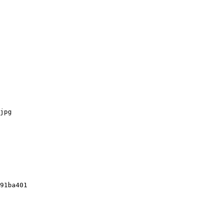
jpg

91ba401
