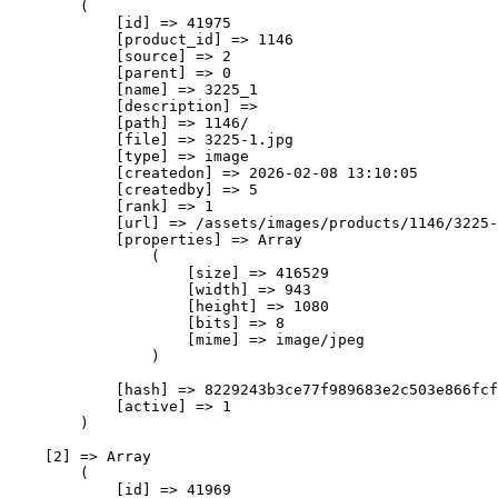
        (

            [id] => 41975

            [product_id] => 1146

            [source] => 2

            [parent] => 0

            [name] => 3225_1

            [description] => 

            [path] => 1146/

            [file] => 3225-1.jpg

            [type] => image

            [createdon] => 2026-02-08 13:10:05

            [createdby] => 5

            [rank] => 1

            [url] => /assets/images/products/1146/3225-
            [properties] => Array

                (

                    [size] => 416529

                    [width] => 943

                    [height] => 1080

                    [bits] => 8

                    [mime] => image/jpeg

                )

            [hash] => 8229243b3ce77f989683e2c503e866fcf
            [active] => 1

        )

    [2] => Array

        (

            [id] => 41969
