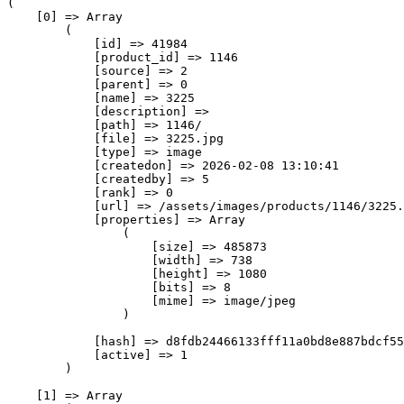
(

    [0] => Array

        (

            [id] => 41984

            [product_id] => 1146

            [source] => 2

            [parent] => 0

            [name] => 3225

            [description] => 

            [path] => 1146/

            [file] => 3225.jpg

            [type] => image

            [createdon] => 2026-02-08 13:10:41

            [createdby] => 5

            [rank] => 0

            [url] => /assets/images/products/1146/3225.
            [properties] => Array

                (

                    [size] => 485873

                    [width] => 738

                    [height] => 1080

                    [bits] => 8

                    [mime] => image/jpeg

                )

            [hash] => d8fdb24466133fff11a0bd8e887bdcf55
            [active] => 1

        )

    [1] => Array
