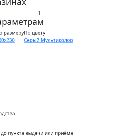
азинах
1
араметрам
о размеру
По цвету
60х230
Серый
Мультиколор
одства
а до пункта выдачи или приёма