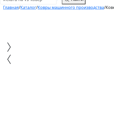
Главная
/
Каталог
/
Ковры машинного производства
/
Ков